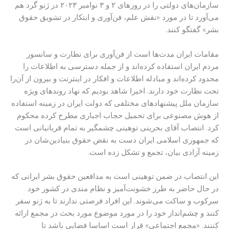
سازمان‌های دولتی را در روزهای ۲ و ۳ نوامبر ۲۰۲۳ در ژنو گرد هم
می‌آورد تا در مورد «نقش علم، فن‌آوری و ابتکار در تشویق حقوق
بشر» گفتگو کنند.
مقامات ایران مدت‌ها است از فن‌آوری برای نظارت و سانسور
مردم ایران استفاده کرده‌اند و از جمله دسترسی به اطلاعات را
محدود کرده‌اند و مبادله اطلاعات و افکار در اینترنت و بیرون از آن‌را
تحت نظارت خود دارند. اخیرا شاهد بودیم که نهاد روندهای ویژه
سازمان ملل پیشنهادهای مختلفی که دولت ایران در زمینه استفاده
از هوش مصنوعی برای تحمیل حجاب اجباری مطرح کرده محکوم
کرد. انتصاب آقای بحرینی توهینی چشمگیر به تمام قربانیانی است
که جمهوری اسلامی ایران دست به نقض حقوق بنیادین‌شان در
زمینه آزادی بیان، تجمع و تشکل زده است.
این انتصاب در ضمن توهینی است به مدافعین حقوق بشر ایرانی که
در حال حاضر به طرز خشونت‌آمیز و نظام مندی در کشور خود
سرکوب و ساکت می‌شوند. این افراد فرصتی ندارند تا به ژنو سفر
کنند و چشم‌انداز خود را در مورد موضوع مورد بحث در مجمع ارائه
کننند. «مجمع اجتماعی» قرار است اساسا فضایی باشد تا